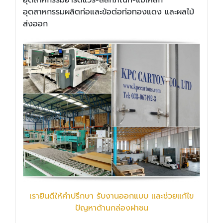
อุตสาหกรรมฮาร์ดแวร์-สลักภัณฑ์-แม่เหล็ก
อุตสาหกรรมผลิตท่อและข้อต่อท่อทองแดง และผลไม้
ส่งออก
เรายินดีให้คำปรึกษา รับงานออกแบบ และช่วยแก้ไข
ปัญหาด้านกล่องฝาชน