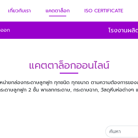
เกี่ยวกับเรา
แคตตาล็อก
ISO CERTIFICATE
โรงงานผลิต
่งออก
แคตตาล็อกออนไลน์
น่ายกล่องกระดาษลูกฟูก ทุกชนิด ทุกขนาด ตามความต้องการของลู
กระดาษลูกฟูก 2 ชั้น พาเลทกระดาษ, กระดาษฉาก, วัสดุหีบห่อต่างๆ 