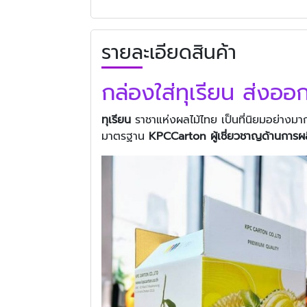
รายละเอียดสินค้า
กล่องใส่ทุเรียน ส่งออก
ทุเรียน
ราชาแห่งผลไม้ไทย เป็นที่นิยมอย่างมา
มาตรฐาน
KPCCarton ผู้เชี่ยวชาญด้านการผล