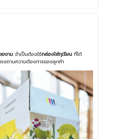
วยงาม
จำเป็นต้องใช้
กล่องใส่ทุเรียน
ที่ได้
ง ตรงตามความต้องการของลูกค้า