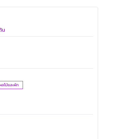
ตัน
ผลไม้และผัก