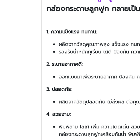
กล่องกระดาษลูกฟูก กลายเป็นต
1. ความแข็งแรง ทนทาน:
ผลิตจากวัสดุคุณภาพสูง แข็งแรง ทน
รองรับน้ำหนักทุเรียน ได้ดี ป้องกัน ค
2. ระบายอากาศดี:
ออกแบบมาเพื่อระบายอากาศ ป้องกัน คว
3. ปลอดภัย:
ผลิตจากวัสดุปลอดภัย ไม่ส่งผล ต่อคุ
4. สวยงาม:
พิมพ์ลาย โลโก้ เพิ่ม ความโดดเด่น ส
กล่องกระดาษลูกฟูกเคลือบกันน้ำ พิมพ์ส