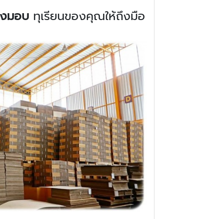
่งมอบ
ทุเรียนของคุณให้ถึงมือ