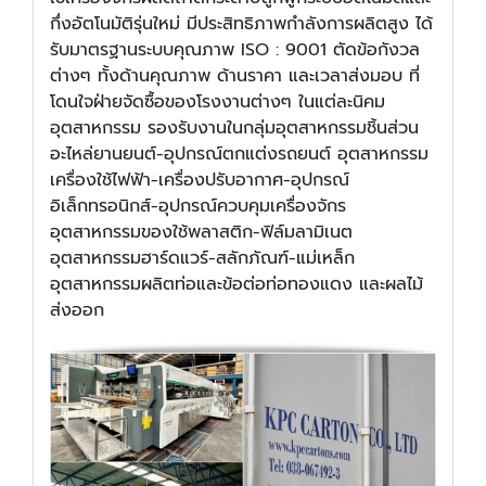
กึ่งอัตโนมัติรุ่นใหม่ มีประสิทธิภาพกำลังการผลิตสูง ได้
รับมาตรฐานระบบคุณภาพ ISO : 9001 ตัดข้อกังวล
ต่างๆ ทั้งด้านคุณภาพ ด้านราคา และเวลาส่งมอบ ที่
โดนใจฝ่ายจัดซื้อของโรงงานต่างๆ ในแต่ละนิคม
อุตสาหกรรม รองรับงานในกลุ่มอุตสาหกรรมชิ้นส่วน
อะไหล่ยานยนต์-อุปกรณ์ตกแต่งรถยนต์ อุตสาหกรรม
เครื่องใช้ไฟฟ้า-เครื่องปรับอากาศ-อุปกรณ์
อิเล็กทรอนิกส์-อุปกรณ์ควบคุมเครื่องจักร
อุตสาหกรรมของใช้พลาสติก-ฟิล์มลามิเนต
อุตสาหกรรมฮาร์ดแวร์-สลักภัณฑ์-แม่เหล็ก
อุตสาหกรรมผลิตท่อและข้อต่อท่อทองแดง และผลไม้
ส่งออก